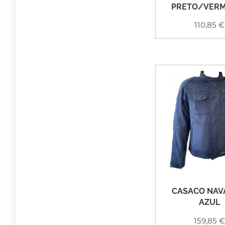
PRETO/VER
110,85
€
CASACO NAV
AZUL
159,85