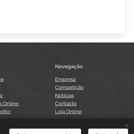
Navegação
de
Empresa
Competição
so
Notícias
s Online
Contacto
édito
Loja Online
o
Login