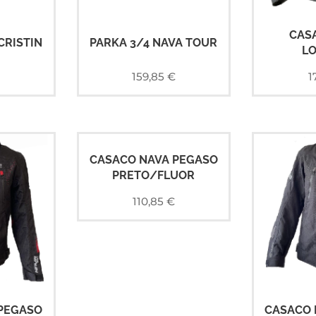
CAS
CRISTIN
PARKA 3/4 NAVA TOUR
L
159,85
€
1
CASACO NAVA PEGASO
PRETO/FLUOR
110,85
€
PEGASO
CASACO 