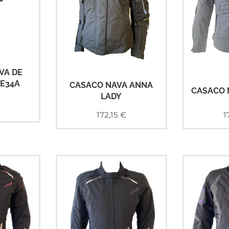
VA DE
E34A
CASACO NAVA ANNA
CASACO 
LADY
172,15
€
1