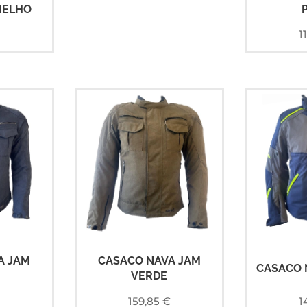
MELHO
1
A JAM
CASACO NAVA JAM
CASACO 
VERDE
€
159,85
€
1