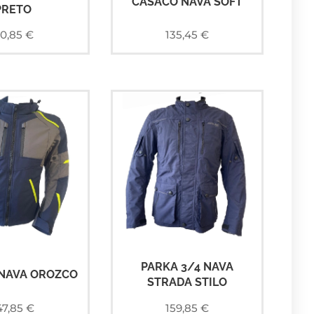
CASACO NAVA SOFT
PRETO
10,85
€
135,45
€
PARKA 3/4 NAVA
NAVA OROZCO
STRADA STILO
47,85
€
159,85
€