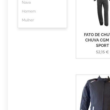
Nava
Homem
Mulher
FATO DE CHU
CHUVA CGM 
SPORT
52,15
€