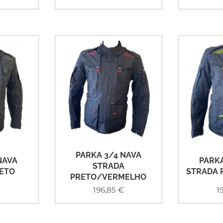
PARKA 3/4 NAVA
NAVA
PARKA
STRADA
ETO
STRADA 
PRETO/VERMELHO
€
196,85
€
1