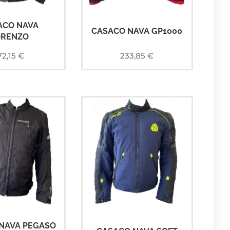
ACO NAVA
CASACO NAVA GP1000
ORENZO
72,15
€
233,85
€
NAVA PEGASO