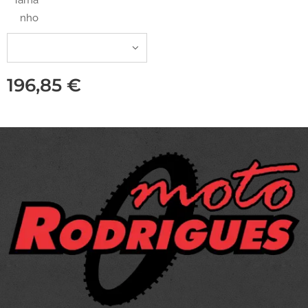
Tama
nho
196,85
€