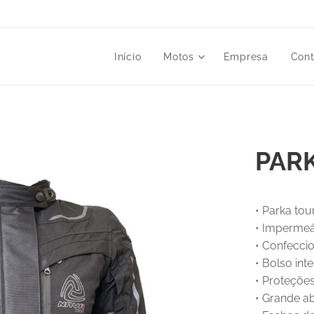
Início
Motos
Empresa
Cont
PARK
• Parka tou
• Impermeá
• Confecci
• Bolso int
• Proteçõe
• Grande ab