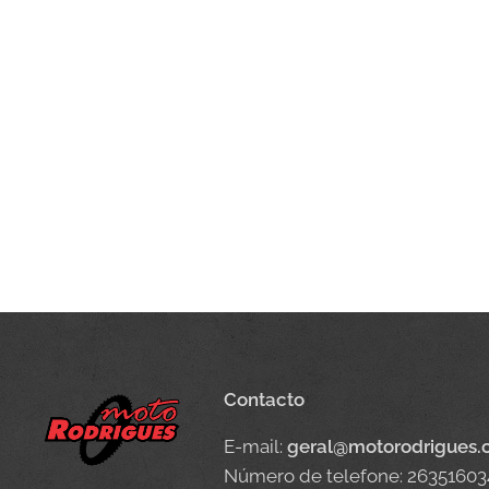
Contacto
E-mail:
geral@motorodrigues
Número de telefone: 26351603