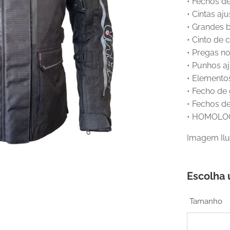
• Fechos de
• Cintas aj
• Grandes b
• Cinto de 
• Pregas n
• Punhos aj
• Elementos
• Fecho de 
• Fechos de
• HOMOLO
Imagem Ilu
Escolha 
Tamanho