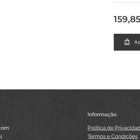
159,8
Ad
Informação
.com
Política de Privacida
4
Termos e Condições