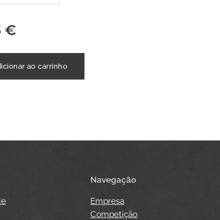
5
€
icionar ao carrinho
Navegação
de
Empresa
Competição