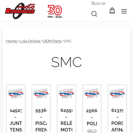
Buscar
Home
/
Loja Online
/
OEM Parts
/SMC
SMC
14523GAT00
55360NAF00
62550SK900
61379SK
25660NAF00
-
-
-
-
-
JUNTA
PISCA
RELÉ
PORCA
POLI
TENSOR
FRENTE
MOTOR
AFINADO
66,0