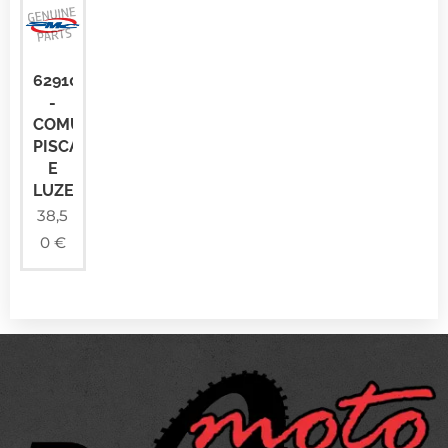
62910NAF01
-
COMUTADOR
PISCAS
E
LUZES
38,5
0
€