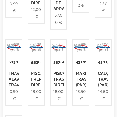
DIREITO
DE
0,99
2,50
0
€
ARRANQUE
12,00
€
€
37,0
€
0
€
61389NAF00
55360RAM00
55760RAM00
43102FYEY2000
45815RA
-
-
-
-
-
TRAVE
PISCA
PISCA
MAXILAS
CALÇOS
ALAVANCA
FRENTE
TRÁS
TRÁS
TRAVÃO
TRAVÃO
DIREITO
DIREITO
(PAR)
(PAR)
0,90
18,00
18,00
13,50
14,50
€
€
€
€
€