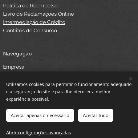
Política de Reembolso
Livro de Reclamações Online
Intermediação de Crédito
Conflitos de Consumo
Navegação
Empresa
Competição
Notícias
Utilizamos cookies para permitir o funcionamento adequado
Contacto
e a segurança do site e para lhe oferecer a melhor
experiência possível.
Loja Online
Login
Aceitar apenas o necessário
Aceitar tudo
Abrir configurações avançadas
Cookies