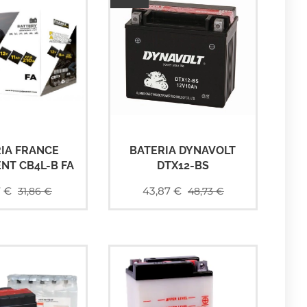
IA FRANCE
BATERIA DYNAVOLT
NT CB4L-B FA
DTX12-BS
7
€
43,87
€
31,86
€
48,73
€