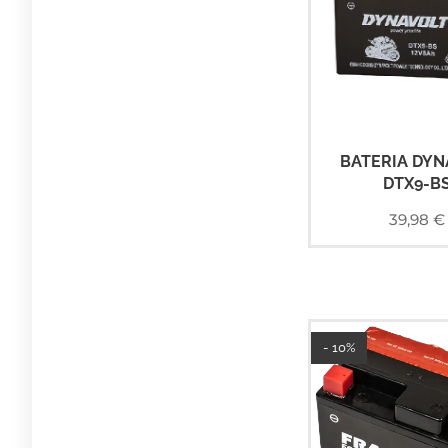
BATERIA DYN
DTX9-B
39,98
€
- 10%