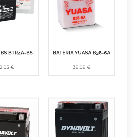
 BS BTR4A-BS
BATERIA YUASA B38-6A
2,05
€
38,08
€