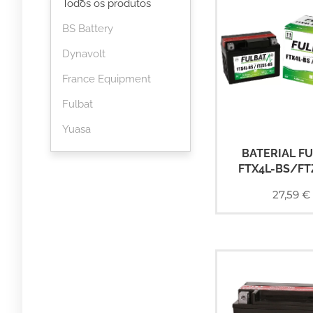
Todos os produtos
BS Battery
Dynavolt
France Equipment
Fulbat
Yuasa
BATERIAL F
FTX4L-BS/FT
27,59
€