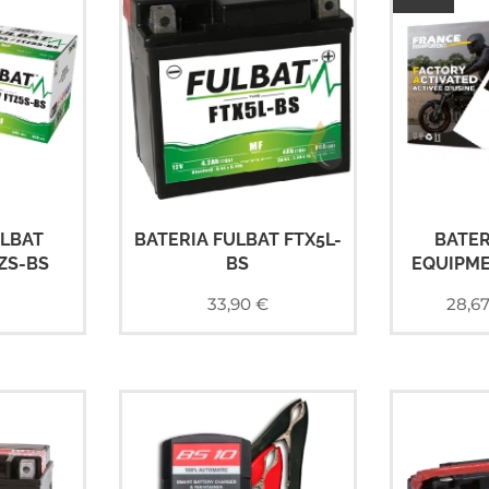
ULBAT
BATERIA FULBAT FTX5L-
BATER
ZS-BS
BS
EQUIPME
33,90
€
28,6