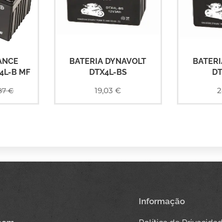
ANCE
BATERIA DYNAVOLT
BATERI
4L-B MF
DTX4L-BS
DT
19,03
€
2
87
€
Informação