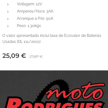
Voltagem: 12V
Amperes/Hora: 3Ah
Arranque a Frio: 50A
Peso: 1,30kgs
O valor apresentado inclui taxa de Ecovalor de Baterias
Usadas (DL 111/2001)
25,09
€
27,87
€