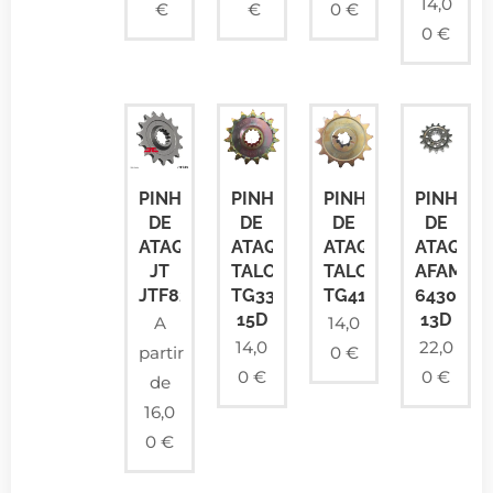
14,0
€
€
0
€
0
€
PINHÃO
PINHÃO
PINHÃO
PINHÃO
DE
DE
DE
DE
ATAQUE
ATAQUE
ATAQUE
ATAQUE
JT
TALON
TALON
AFAM
JTF824
TG338
TG413
64302
15D
13D
A
14,0
14,0
22,0
partir
0
€
0
€
0
€
de
16,0
0
€