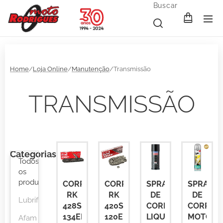
Buscar
Home
/
Loja Online
/
Manutenção
/Transmissão
TRANSMISSÃO
Categorias
Todos
os
produtos
CORRENTE
CORRENTE
SPRAY
SPRAY
RK
RK
DE
DE
Lubrificantes
428SB
420SB
CORRENTE
CORREN
134ELOS
120ELOS
LIQUI
MOTORE
Afam