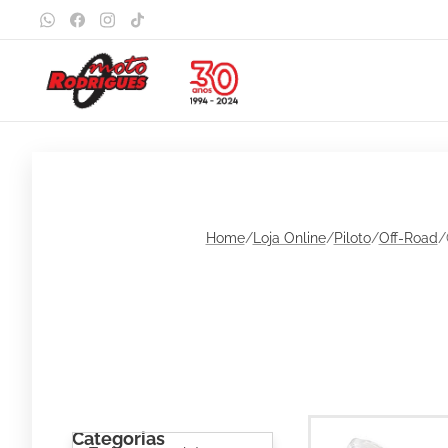
Home
/
Loja Online
/
Piloto
/
Off-Road
/
Categorias