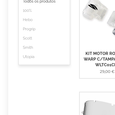
Todos os produtos
100%
Hebo
Progrip
Scott
Smith
KIT MOTOR RO
Utopia
WARP C/TAMPA
WLTC01C
29,00
€