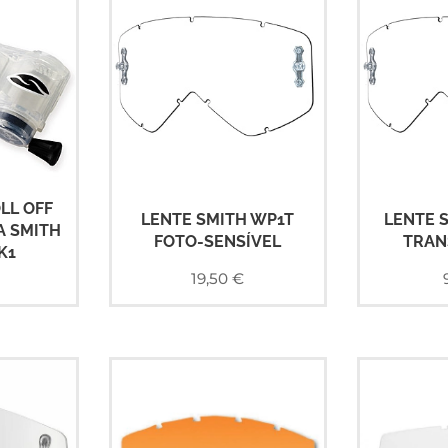
LL OFF
LENTE SMITH WP1T
LENTE 
 SMITH
FOTO-SENSÍVEL
TRAN
K1
19,50
€