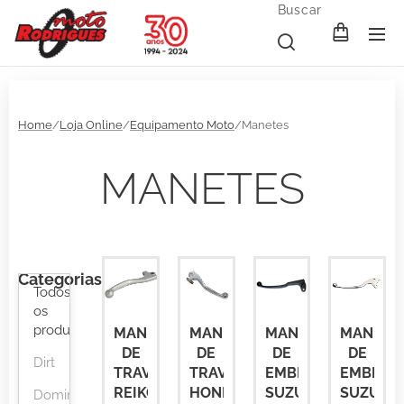
Buscar
Home
/
Loja Online
/
Equipamento Moto
/Manetes
MANETES
Categorias
Todos
os
produtos
MANETE
MANETE
MANETE
MANETE
DE
DE
DE
DE
Dirt
TRAVÃO
TRAVÃO
EMBRAIAGEM
EMBRAI
REIKON
HONDA
SUZUKI
SUZUKI
Domino