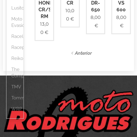
HONDA
CR
DR-
VS
Lusito
CR/SUZUKI
650
600
10,0
RM
8,00
8,00
0
€
Moto
13,0
Evasion
€
€
0
€
Raceline
Racepro
Anterior
Reikon
The
Competition
TMV
Tommaselli
WRP