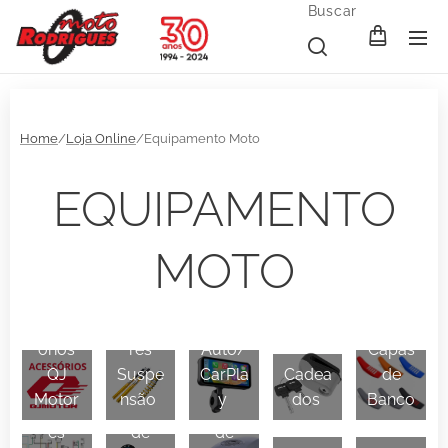
Buscar
Home
/
Loja Online
/Equipamento Moto
EQUIPAMENTO
MOTO
Amort
Androi
Acess
ecedo
d
órios
res
Auto/
Capas
QJ
Suspe
CarPla
Cadea
de
Comp
Fecha
Protet
Motor
nsão
y
dos
Banco
onent
duras
ores
es
de
de