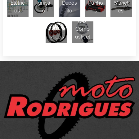
Elétric
Igniçã
Depós
Punho
Manet
os
o
ito
s
es
Tamp
ões
Comb
Rodas
ustível