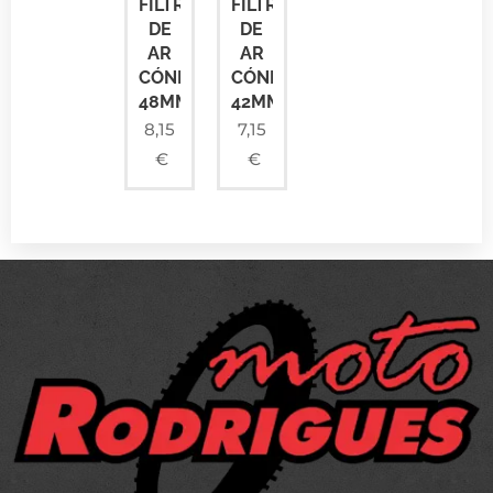
FILTRO
FILTRO
DE
DE
AR
AR
CÓNICO
CÓNICO
48MM
42MM
8,15
7,15
€
€