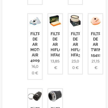
FILTRO
FILTRO
FILTRO
FILTRO
DE
DE
DE
DE
AR
AR
AR
AR
MOTO
HIFLOFILTRO
HIFLOFILTRO
TWINAI
AIR
HFA6112
HFA3705
154115
4009
13,85
23,0
21,15
16,0
€
0
€
€
0
€