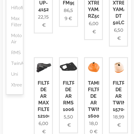
UP-
FM995/04
XTREE
XTREE
Hiflofiltro
4152
YAMAHA
YAMAHA
86,5
RZ50
DT
22,15
9
€
Max
50LC
6,00
Filter
€
6,50
€
Moto
€
Air
RMS
TwinAir
Uni
FILTRO
FILTRO
TAMPA
FILTRO
Xtree
DE
DE
FILTRO
DE
AR
AR
DE
AR
MAX
RMS
AR
TWINAI
FILTER
100600011
TWINAIR
157004
121002939
160085
5,50
18,99
6,00
18,0
€
€
€
0
€