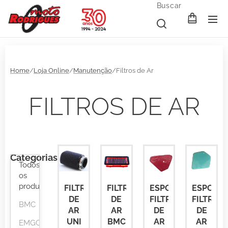
Buscar
Home
/
Loja Online
/
Manutenção
/Filtros de Ar
FILTROS DE AR
Categorias
Todos
os
produtos
FILTRO
FILTRO
ESPONJA
ESPONJ
DE
DE
FILTRO
FILTRO
BMC
AR
AR
DE
DE
UNI
BMC
AR
AR
EMGO