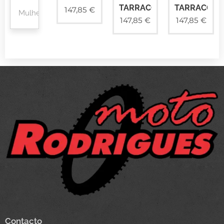
TARRACO
TARRACO
147,85
€
Mulher
147,85
€
147,85
€
Contacto