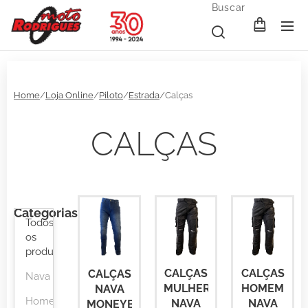
Buscar
Home
/
Loja Online
/
Piloto
/
Estrada
/Calças
CALÇAS
Categorias
Todos
os
produtos
CALÇAS
CALÇAS
CALÇAS
Nava
MULHER
HOMEM
NAVA
Homem
NAVA
NAVA
MONEYBA