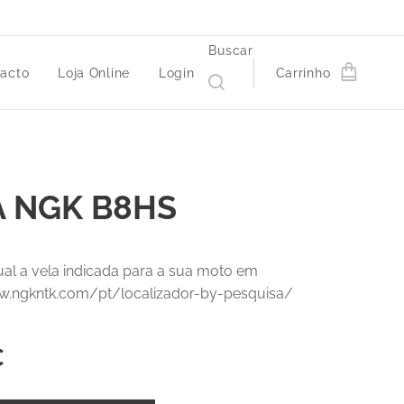
Buscar
acto
Loja Online
Login
Carrinho
A NGK B8HS
ual a vela indicada para a sua moto em
w.ngkntk.com/pt/localizador-by-pesquisa/
€