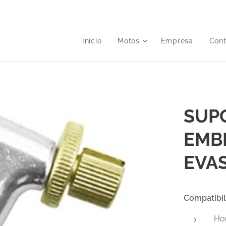
Início
Motos
Empresa
Cont
SUP
EMB
EVA
Compatibi
Ho