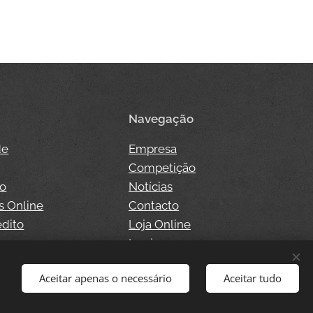
Navegação
de
Empresa
Competição
so
Notícias
s Online
Contacto
édito
Loja Online
o
Login
Aceitar apenas o necessário
Aceitar tudo