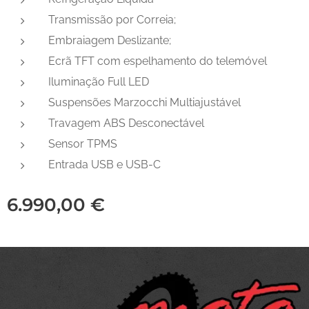
Transmissão por Correia;
Embraiagem Deslizante;
Ecrã TFT com espelhamento do telemóvel
Iluminação Full LED
Suspensões Marzocchi Multiajustável
Travagem ABS Desconectável
Sensor TPMS
Entrada USB e USB-C
6.990,00
€