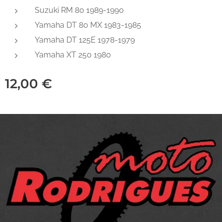
Suzuki RM 80 1989-1990
Yamaha DT 80 MX 1983-1985
Yamaha DT 125E 1978-1979
Yamaha XT 250 1980
12,00
€