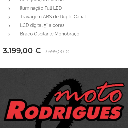
Iluminação Full LED
Travagem ABS de Duplo Canal
LCD digital 5" a cores
Braço Oscilante Monobraço
3.199,00
€
3.699,00
€