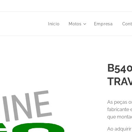
Início
Motos
Empresa
Cont
B540
TRAV
As peças o
fabricante
que montad
Ao adquiri