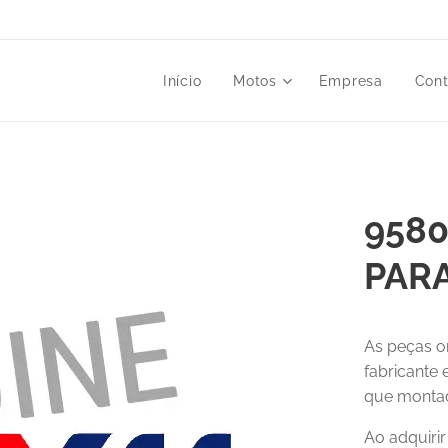
Início
Motos
Empresa
Cont
9580
PAR
As peças o
fabricante
que montad
Ao adquiri