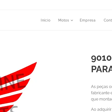
Início
Motos
Empresa
Cont
9010
PAR
As peças o
fabricante
que montad
Ao adquiri