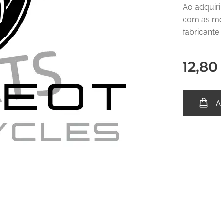
Ao adquir
com as me
fabricante
12,80
A