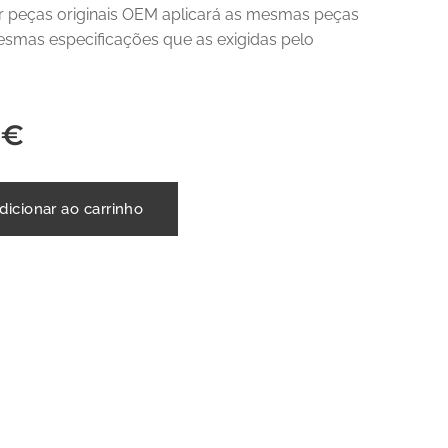
ir peças originais OEM aplicará as mesmas peças
smas especificações que as exigidas pelo
.
€
dicionar ao carrinho