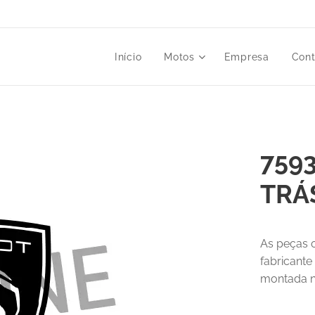
Início
Motos
Empresa
Cont
759
TRÁ
As peças o
fabricante
montada n