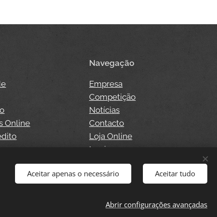
Navegação
de
Empresa
Competição
so
Notícias
s Online
Contacto
édito
Loja Online
o
Login
Aceitar apenas o necessário
Aceitar tudo
Abrir configurações avançadas