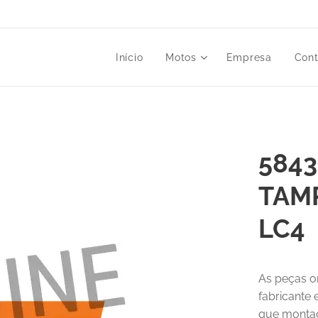
Início
Motos
Empresa
Cont
5843
TAMP
LC4
As peças o
fabricante
que montad