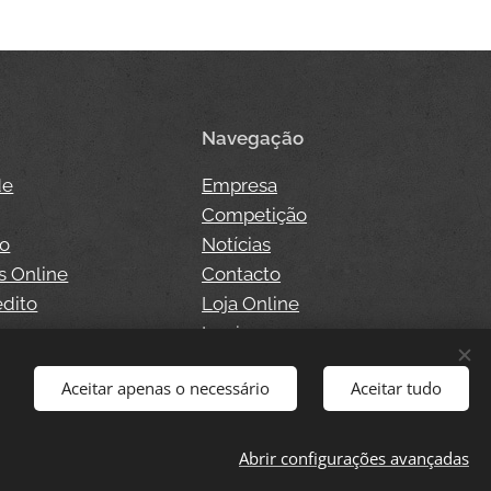
Navegação
de
Empresa
Competição
so
Notícias
s Online
Contacto
édito
Loja Online
o
Login
Aceitar apenas o necessário
Aceitar tudo
Abrir configurações avançadas