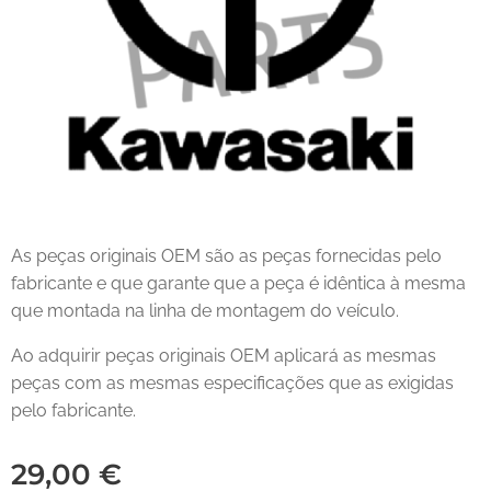
As peças originais OEM são as peças fornecidas pelo
fabricante e que garante que a peça é idêntica à mesma
que montada na linha de montagem do veículo.
Ao adquirir peças originais OEM aplicará as mesmas
peças com as mesmas especificações que as exigidas
pelo fabricante.
29,00
€