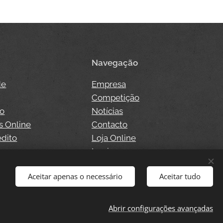
Navegação
de
Empresa
Competição
so
Notícias
s Online
Contacto
édito
Loja Online
o
Login
Aceitar apenas o necessário
Aceitar tudo
Abrir configurações avançadas