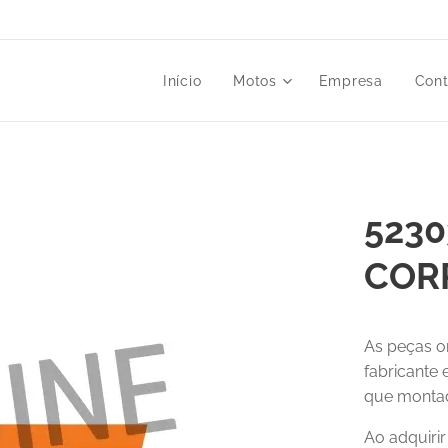
Início
Motos
Empresa
Cont
5230
COR
As peças o
fabricante
que montad
Ao adquiri