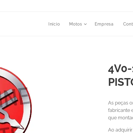
Início
Motos
Empresa
Cont
4V0-
PIST
As peças o
fabricante
que montad
Ao adquiri