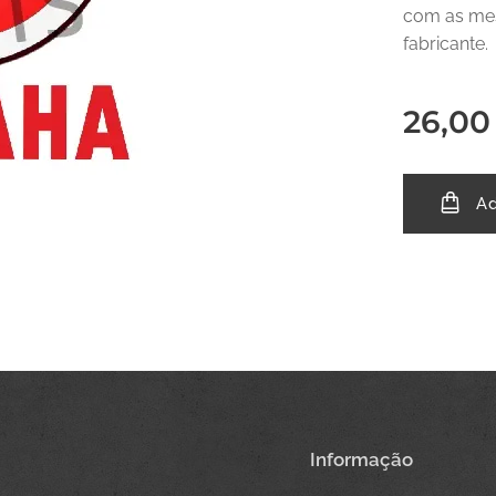
com as mes
fabricante.
26,00
Ad
Informação