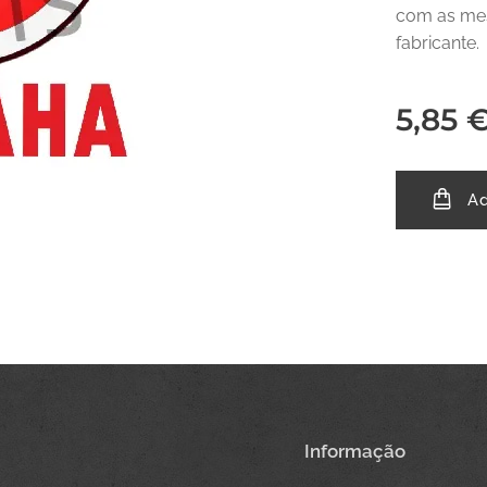
com as mes
fabricante.
5,85
Ad
Informação