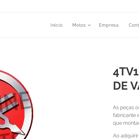
Início
Motos
Empresa
Cont
4TV1
DE V
As peças o
fabricante
que montad
Ao adquiri