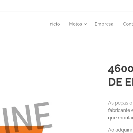
Início
Motos
Empresa
Cont
4600
DE 
As peças o
fabricante
que montad
Ao adquiri