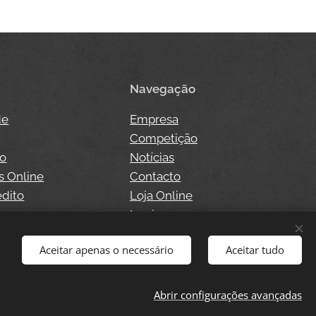
Navegação
de
Empresa
Competição
so
Notícias
s Online
Contacto
édito
Loja Online
o
Login
Aceitar apenas o necessário
Aceitar tudo
Abrir configurações avançadas