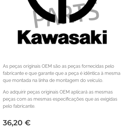
As peças originais OEM são as peças fornecidas pelo
fabricante e que garante que a peça é idêntica à mesma
que montada na linha de montagem do veículo.
Ao adquirir peças originais OEM aplicará as mesmas
peças com as mesmas especificações que as exigidas
pelo fabricante.
36,20
€