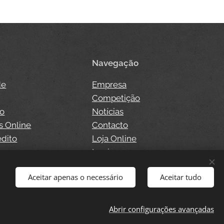
Navegação
de
Empresa
Competição
so
Notícias
s Online
Contacto
édito
Loja Online
o
Login
Aceitar apenas o necessário
Aceitar tudo
Abrir configurações avançadas