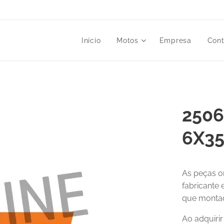
Início
Motos
Empresa
Cont
2506
6X3
As peças o
fabricante
que montad
Ao adquiri