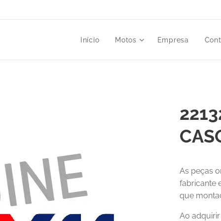
Início
Motos
Empresa
Cont
2213
CAS
As peças o
fabricante
que montad
Ao adquiri