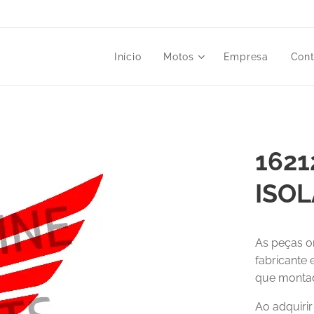
Início
Motos
Empresa
Cont
1621
ISO
As peças o
fabricante
que montad
Ao adquiri