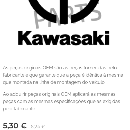
As peças originais OEM são as peças fornecidas pelo
fabricante e que garante que a peça é idêntica à mesma
que montada na linha de montagem do veículo.
Ao adquirir peças originais OEM aplicará as mesmas
peças com as mesmas especificações que as exigidas
pelo fabricante.
5,30
€
6,24
€