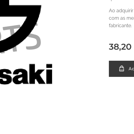
Ao adquiri
com as mes
fabricante.
38,20
Ad