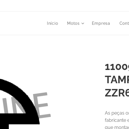
Início
Motos
Empresa
Cont
1100
TAM
ZZR
As peças o
fabricante
que montad