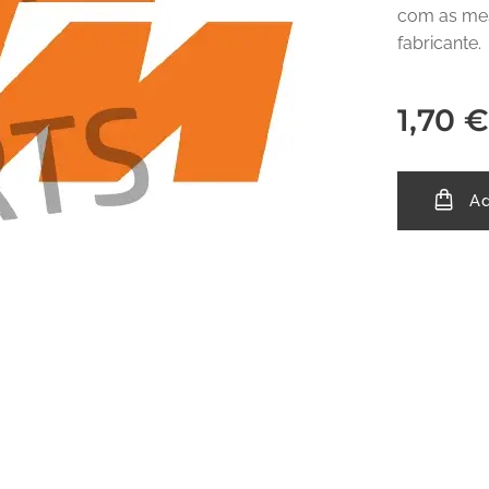
com as mes
fabricante.
1,70
€
Ad