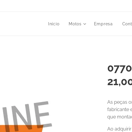
Início
Motos
Empresa
Cont
0770
21,0
As peças o
fabricante
que montad
Ao adquiri