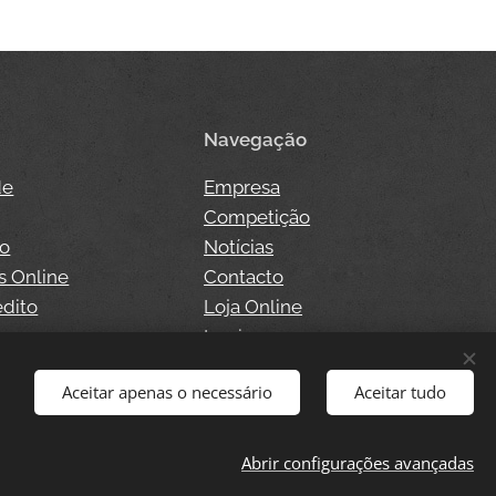
Navegação
de
Empresa
Competição
so
Notícias
s Online
Contacto
édito
Loja Online
o
Login
Aceitar apenas o necessário
Aceitar tudo
Abrir configurações avançadas