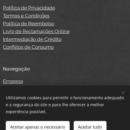
Política de Privacidade
Termos e Condições
Política de Reembolso
Livro de Reclamações Online
Intermediação de Crédito
Conflitos de Consumo
Navegação
Empresa
Competição
Notícias
Utilizamos cookies para permitir o funcionamento adequado
Contacto
e a segurança do site e para lhe oferecer a melhor
experiência possível.
Loja Online
Login
Aceitar apenas o necessário
Aceitar tudo