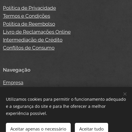
Política de Privacidade
Termos e Condições
Política de Reembolso
Livro de Reclamações Online
Intermediação de Crédito
Conflitos de Consumo
Navegação
Empresa
Competição
Notícias
Utilizamos cookies para permitir o funcionamento adequado
Contacto
e a segurança do site e para lhe oferecer a melhor
experiência possível.
Loja Online
Login
Aceitar apenas o necessário
Aceitar tudo